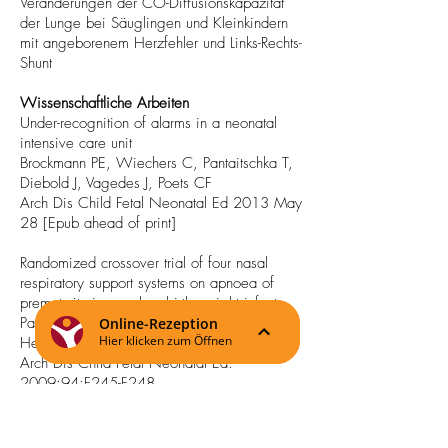
Veränderungen der CO-Diffusionskapazität
der Lunge bei Säuglingen und Kleinkindern
mit angeborenem Herzfehler und Links-Rechts-
Shunt
Wissenschaftliche Arbeiten
Under-recognition of alarms in a neonatal
intensive care unit
Brockmann PE, Wiechers C, Pantaitschka T,
Diebold J, Vagedes J, Poets CF
Arch Dis Child Fetal Neonatal Ed 2013 May
28 [Epub ahead of print]
Randomized crossover trial of four nasal
respiratory support systems on apnoea of
prematurity in very low birth weight infants.
Pantalitschka T, Sievers J, Urschitz MS,
Herberts T, Reher C, Poets CF
Arch Dis Child Fetal Neonatal Ed.
2009;94:F245-F248
Comparison of imaging techniques in the
diagnosis of bridging bronchus.