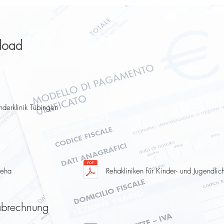
load
derklinik Tübingen
Reha
Rehakliniken für Kinder- und Jugendlic
tabrechnung